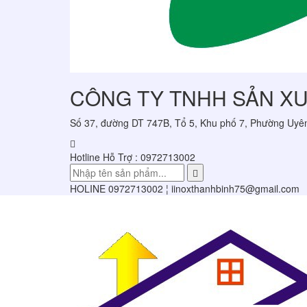
CÔNG TY TNHH SẢN XUẤ
Số 37, đường DT 747B, Tổ 5, Khu phố 7, Phường Uyê
Hotline Hỗ Trợ :
0972713002
HOLINE
0972713002 ¦ iinoxthanhbinh75@gmail.com